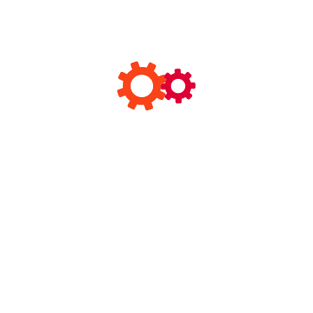
家居灯饰用途
灯饰行业国内外现状
灯饰行业未来趋势
装饰照明灯具
中山思迈照明电器有限公司是一家灯具灯饰专业生产公司，
成立于2000年，座落于中国的灯饰之都──广东省中山市小
榄镇，拥有多年的灯饰出口经验。我们的产品有各种吊灯、