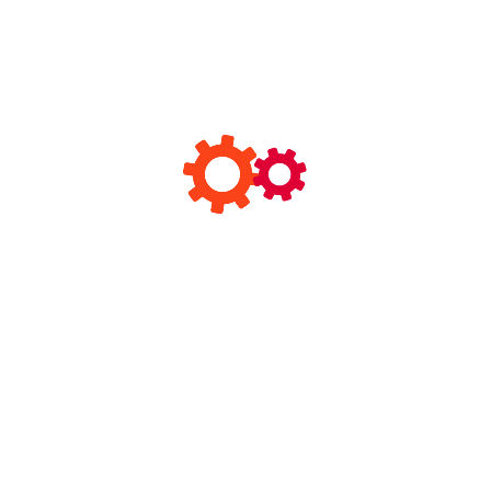
工厂实力
品质控制
常见问题
查看更多
经过多年的专业打造，已拥有一支优秀的设计团队，强大的产品
E）点亮世界
未来也将以优质的产品，一流的服务，与新老客户合作共赢。