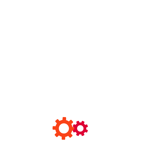
公司新闻
1
灯具知识
1
行业新闻
1
Recent Posts
【全新升级】中山思迈照明电器有限公司中文官
网全新改版上线！
June 2, 2026
为什么家居设计师总喜欢装很多灯？其实灯饰除
了照明还有这些用途！