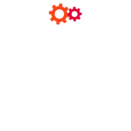
+86 199-2593-3508
info@smilelighting.com
工作时间:
星期一至星期五: 8 am – 6 pm
案例展示